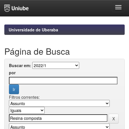
Skip
navigation
Universidade de Uberaba
Página de Busca
Buscar em:
por
Filtros correntes: