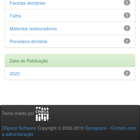
Facetas dentárias
1
Falha
1
Materiais restauradores
1
Porcelana dentária
1
Data de Publicação
2022
1
Tema criado por
DSpace Software
Copyright © 2002-2010
Duraspace
-
Contato com
a administração