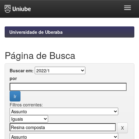
Skip
navigation
Universidade de Uberaba
Página de Busca
Buscar em:
por
Filtros correntes: