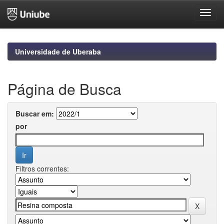
Skip
navigation
Universidade de Uberaba
Página de Busca
Buscar em:
por
Filtros correntes: