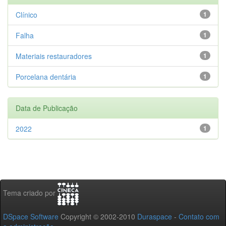
Clínico
1
Falha
1
Materiais restauradores
1
Porcelana dentária
1
Data de Publicação
2022
1
Tema criado por
DSpace Software
Copyright © 2002-2010
Duraspace
-
Contato com