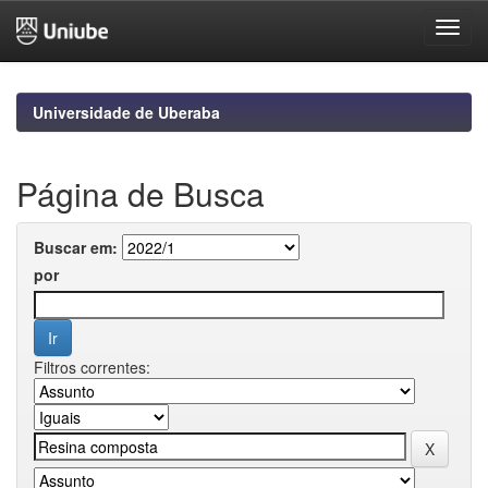
Skip
navigation
Universidade de Uberaba
Página de Busca
Buscar em:
por
Filtros correntes: