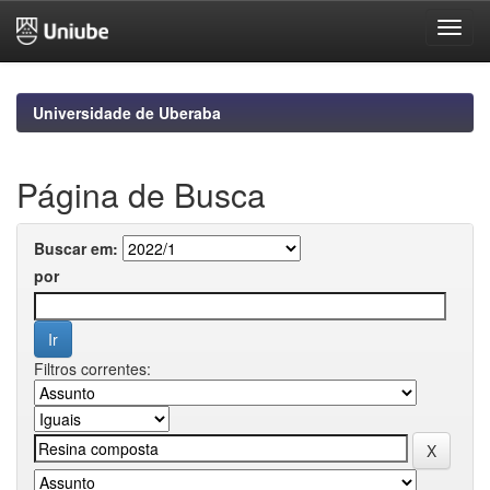
Skip
navigation
Universidade de Uberaba
Página de Busca
Buscar em:
por
Filtros correntes: