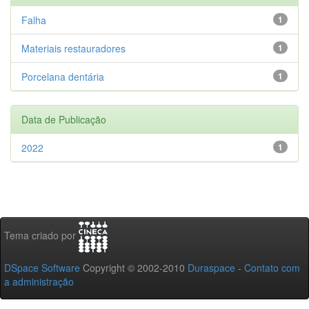
Falha
1
Materiais restauradores
1
Porcelana dentária
1
Data de Publicação
2022
1
Tema criado por
DSpace Software
Copyright © 2002-2010
Duraspace
-
Contato com
a administração