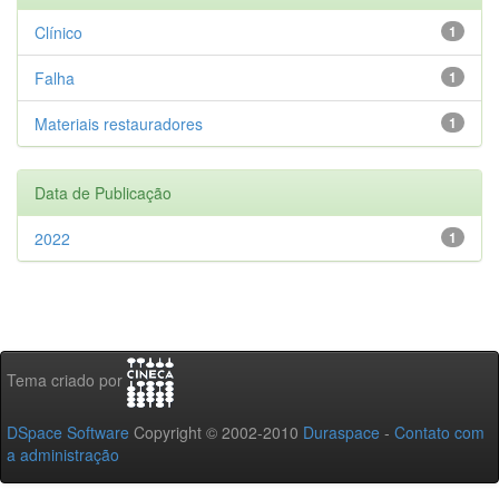
Clínico
1
Falha
1
Materiais restauradores
1
Data de Publicação
2022
1
Tema criado por
DSpace Software
Copyright © 2002-2010
Duraspace
-
Contato com
a administração