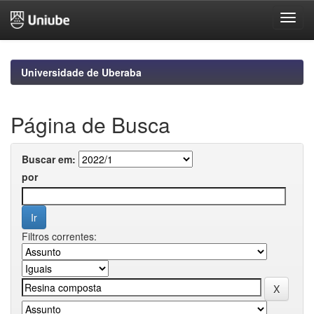
Skip
navigation
Universidade de Uberaba
Página de Busca
Buscar em:
por
Filtros correntes: