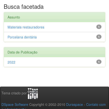
Busca facetada
Assunto
Materiais restauradores
1
Porcelana dentária
1
Data de Publicação
2022
1
Tema criado por
DSpace Software
Copyright © 2002-2010
Duraspace
-
Contato com