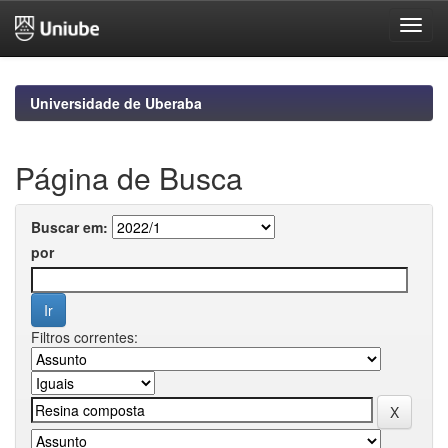
Skip
navigation
Universidade de Uberaba
Página de Busca
Buscar em:
por
Filtros correntes: