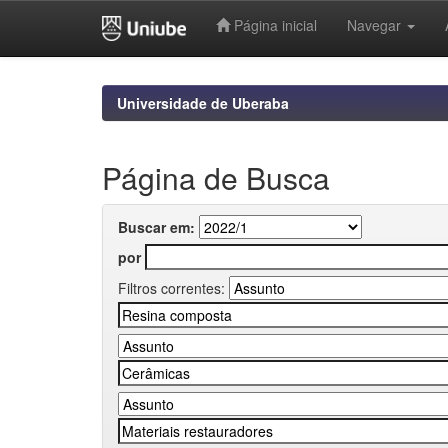
Página inicial
Navegar
Skip
navigation
Universidade de Uberaba
Página de Busca
Buscar em:
por
Filtros correntes: