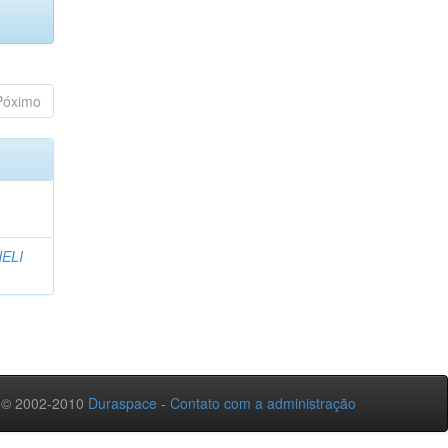
Póximo
ELI
 © 2002-2010
Duraspace
-
Contato com a administração