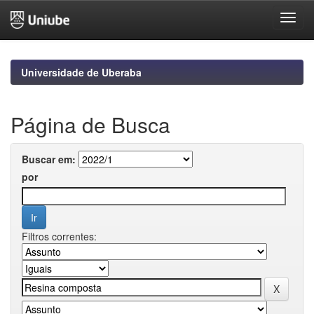
Skip
navigation
Universidade de Uberaba
Página de Busca
Buscar em:
por
Filtros correntes: