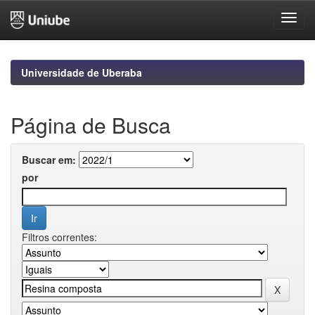
Skip
navigation
Universidade de Uberaba
Página de Busca
Buscar em:
por
Filtros correntes: