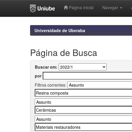
Página inicial
Navegar
Skip
navigation
Universidade de Uberaba
Página de Busca
Buscar em:
por
Filtros correntes: