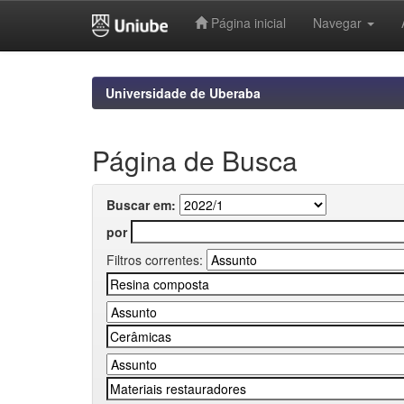
Página inicial
Navegar
Skip
navigation
Universidade de Uberaba
Página de Busca
Buscar em:
por
Filtros correntes: