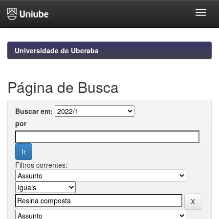
Skip
navigation
Universidade de Uberaba
Página de Busca
Buscar em:
por
Filtros correntes: