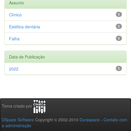
Assunto
Clínico
1
Estética dentária
1
Falha
1
Data de Publicação
2022
1
Tema criado por
DSpace Software
Copyright © 2002-2010
Duraspace
-
Contato com
a administração