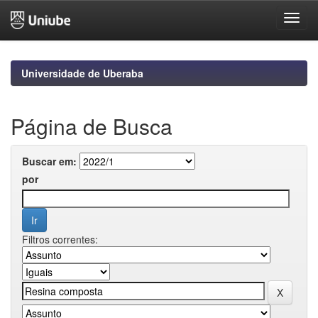
Skip
navigation
Universidade de Uberaba
Página de Busca
Buscar em:
por
Filtros correntes: