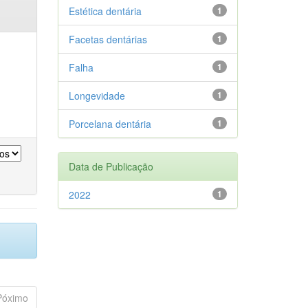
Estética dentária
1
Facetas dentárias
1
Falha
1
Longevidade
1
Porcelana dentária
1
Data de Publicação
2022
1
Póximo