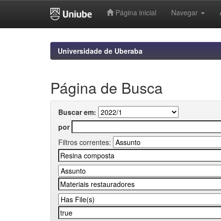
Página inicial
Navegar
Skip
navigation
Universidade de Uberaba
Página de Busca
Buscar em:
por
Filtros correntes: