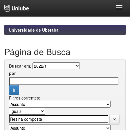
Skip
navigation
Universidade de Uberaba
Página de Busca
Buscar em:
por
Filtros correntes: