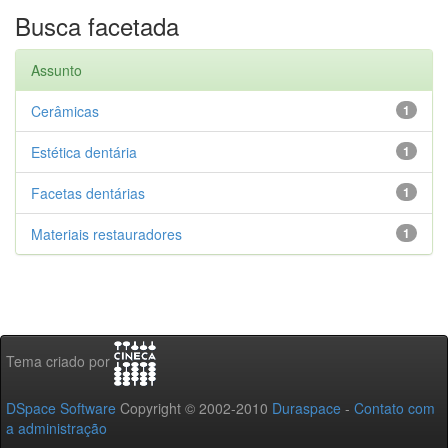
Busca facetada
Assunto
Cerâmicas
1
Estética dentária
1
Facetas dentárias
1
Materiais restauradores
1
Tema criado por
DSpace Software
Copyright © 2002-2010
Duraspace
-
Contato com
a administração