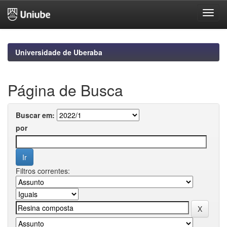
Skip
navigation
Universidade de Uberaba
Página de Busca
Buscar em:
por
Filtros correntes: