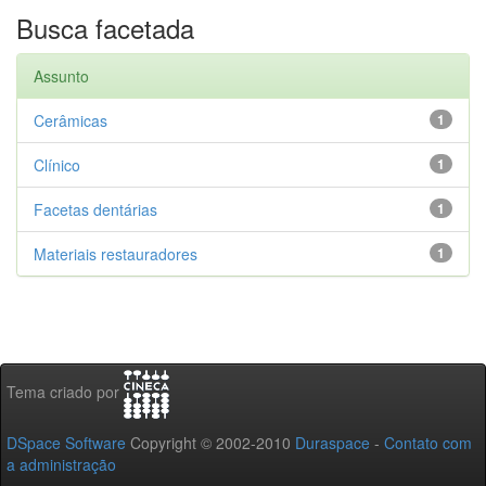
Busca facetada
Assunto
Cerâmicas
1
Clínico
1
Facetas dentárias
1
Materiais restauradores
1
Tema criado por
DSpace Software
Copyright © 2002-2010
Duraspace
-
Contato com
a administração