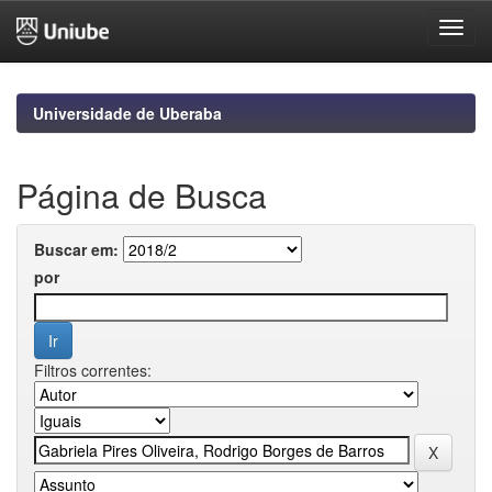
Skip
navigation
Universidade de Uberaba
Página de Busca
Buscar em:
por
Filtros correntes: