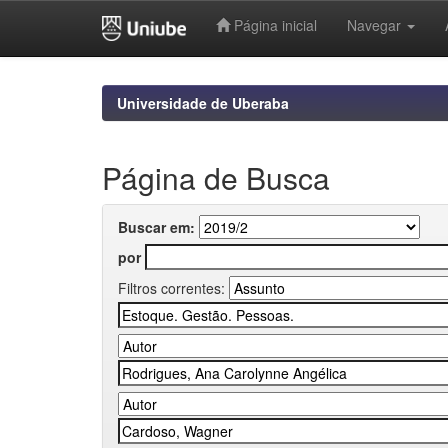
Página inicial
Navegar
Skip
navigation
Universidade de Uberaba
Página de Busca
Buscar em:
por
Filtros correntes: