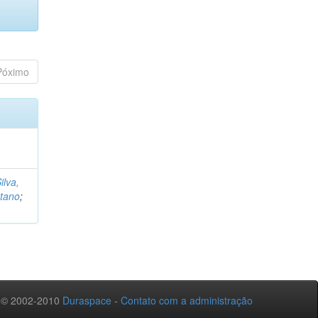
Póximo
ilva,
etano
;
 © 2002-2010
Duraspace
-
Contato com a administração