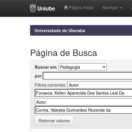
Página inicial
Navegar
Skip
navigation
Universidade de Uberaba
Página de Busca
Buscar em:
por
Filtros correntes:
Retornar valores