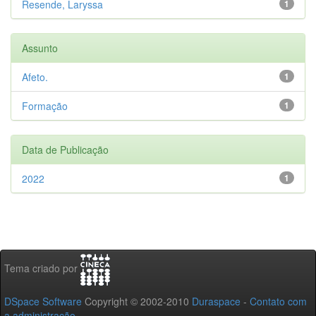
Resende, Laryssa
1
Assunto
Afeto.
1
Formação
1
Data de Publicação
2022
1
Tema criado por
DSpace Software
Copyright © 2002-2010
Duraspace
-
Contato com
a administração