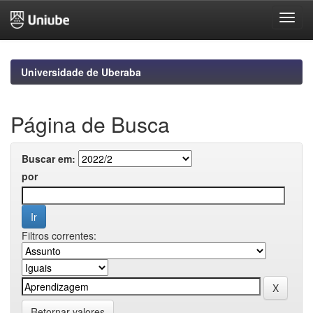
Skip
navigation
Universidade de Uberaba
Página de Busca
Buscar em:
por
Filtros correntes:
Retornar valores