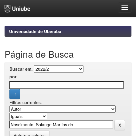
Skip
navigation
Universidade de Uberaba
Página de Busca
Buscar em:
por
Filtros correntes:
Retornar valores