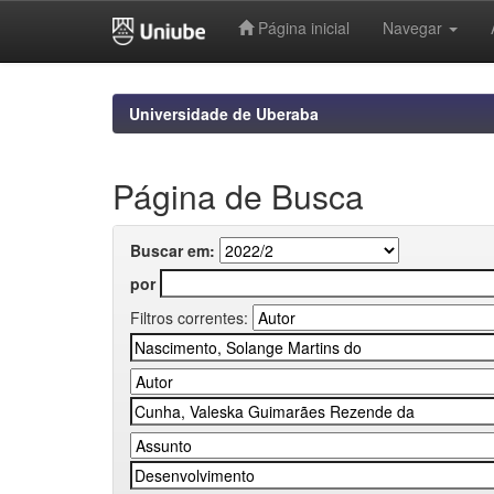
Página inicial
Navegar
Skip
navigation
Universidade de Uberaba
Página de Busca
Buscar em:
por
Filtros correntes: