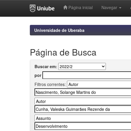
Página inicial
Navegar
Skip
navigation
Universidade de Uberaba
Página de Busca
Buscar em:
por
Filtros correntes: