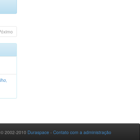
Póximo
lho,
 © 2002-2010
Duraspace
-
Contato com a administração