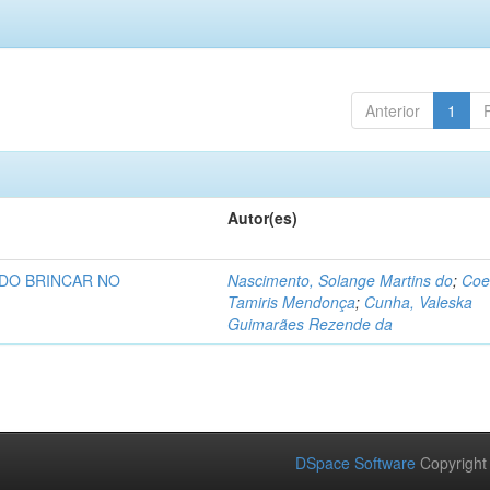
Anterior
1
Autor(es)
 DO BRINCAR NO
Nascimento, Solange Martins do
;
Coe
Tamiris Mendonça
;
Cunha, Valeska
Guimarães Rezende da
DSpace Software
Copyright