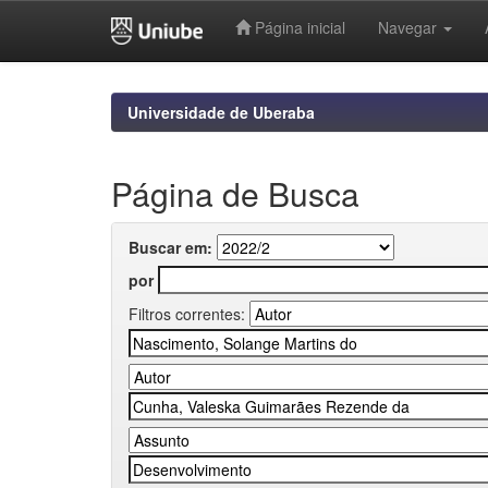
Página inicial
Navegar
Skip
navigation
Universidade de Uberaba
Página de Busca
Buscar em:
por
Filtros correntes: