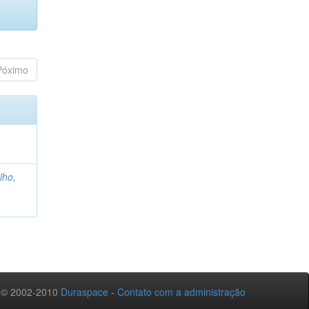
Póximo
lho,
 © 2002-2010
Duraspace
-
Contato com a administração