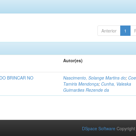
Anterior
1
Autor(es)
 DO BRINCAR NO
Nascimento, Solange Martins do
;
Coe
Tamiris Mendonça
;
Cunha, Valeska
Guimarães Rezende da
DSpace Software
Copyright