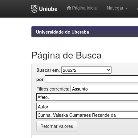
Página inicial
Navegar
Skip
navigation
Universidade de Uberaba
Página de Busca
Buscar em:
por
Filtros correntes:
Retornar valores