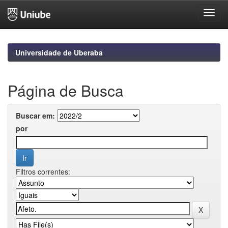
Skip
navigation
Universidade de Uberaba
Página de Busca
Buscar em:
por
Filtros correntes: