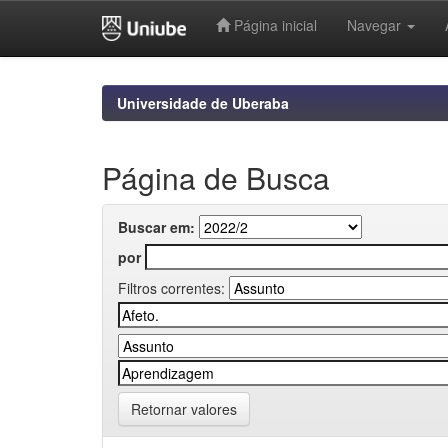
Página inicial
Navegar
Skip
navigation
Universidade de Uberaba
Página de Busca
Buscar em:
por
Filtros correntes:
Retornar valores