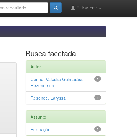
Entrar em:
Busca facetada
Autor
Cunha, Valeska Guimarães
1
Rezende da
Resende, Laryssa
1
Assunto
Formação
1