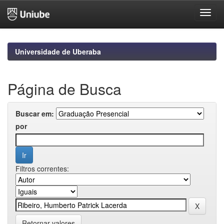
Skip
navigation
Universidade de Uberaba
Página de Busca
Buscar em:
por
Filtros correntes:
Retornar valores