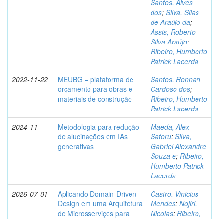
Santos, Alves
dos
;
Silva, Silas
de Araújo da
;
Assis, Roberto
Silva Araújo
;
Ribeiro, Humberto
Patrick Lacerda
2022-11-22
MEUBG – plataforma de
Santos, Ronnan
orçamento para obras e
Cardoso dos
;
materiais de construção
Ribeiro, Humberto
Patrick Lacerda
2024-11
Metodologia para redução
Maeda, Alex
de alucinações em IAs
Satoru
;
Silva,
generativas
Gabriel Alexandre
Souza e
;
Ribeiro,
Humberto Patrick
Lacerda
2026-07-01
Aplicando Domain-Driven
Castro, Vinicius
Design em uma Arquitetura
Mendes
;
Nojiri,
de Microsserviços para
Nicolas
;
Ribeiro,