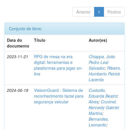
Anterior
1
Póximo
Conjunto de itens:
Data do
Título
Autor(es)
documento
2023-11-21
RPG de mesa na era
Chiappa, João
digital: ferramentas e
Pedro Leal
plataformas para jogar on-
Salvador
;
Ribeiro,
line
Humberto Patrick
Lacerda
2024-06-19
VisioonGuard - Sistema de
Custodio,
reconhecimento facial para
Eduarda Beatriz
segurança veicular
Alves
;
Cruvinel,
Kennedy Gabriel
Martins
;
Bernardes,
Leonardo
;