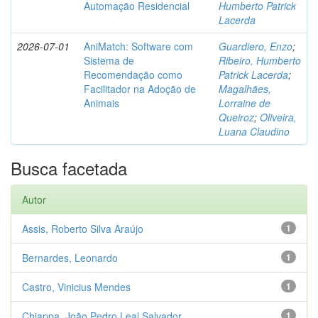
Automação Residencial
Humberto Patrick
Lacerda
2026-07-01
AniMatch: Software com
Guardiero, Enzo
;
Sistema de
Ribeiro, Humberto
Recomendação como
Patrick Lacerda
;
Facilitador na Adoção de
Magalhães,
Animais
Lorraine de
Queiroz
;
Oliveira,
Luana Claudino
Busca facetada
Autor
Assis, Roberto Silva Araújo
1
Bernardes, Leonardo
1
Castro, Vinicius Mendes
1
Chiappa, João Pedro Leal Salvador
1