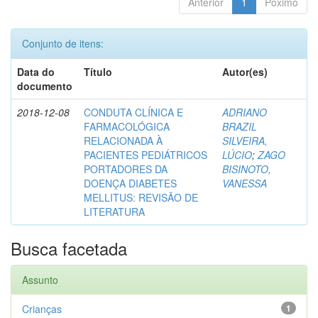
Anterior
1
Póximo
Conjunto de itens:
Data do
Título
Autor(es)
documento
2018-12-08
CONDUTA CLÍNICA E
ADRIANO
FARMACOLÓGICA
BRAZIL
RELACIONADA À
SILVEIRA,
PACIENTES PEDIÁTRICOS
LÚCIO
;
ZAGO
PORTADORES DA
BISINOTO,
DOENÇA DIABETES
VANESSA
MELLITUS: REVISÃO DE
LITERATURA
Busca facetada
Assunto
Crianças
1