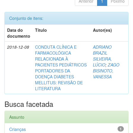
Anterior
1
Póximo
Conjunto de itens:
Data do
Título
Autor(es)
documento
2018-12-08
CONDUTA CLÍNICA E
ADRIANO
FARMACOLÓGICA
BRAZIL
RELACIONADA À
SILVEIRA,
PACIENTES PEDIÁTRICOS
LÚCIO
;
ZAGO
PORTADORES DA
BISINOTO,
DOENÇA DIABETES
VANESSA
MELLITUS: REVISÃO DE
LITERATURA
Busca facetada
Assunto
Crianças
1