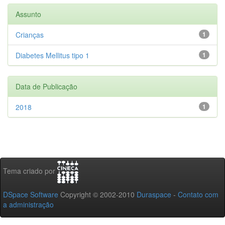
Assunto
Crianças
1
Diabetes Mellitus tipo 1
1
Data de Publicação
2018
1
Tema criado por
DSpace Software
Copyright © 2002-2010
Duraspace
-
Contato com
a administração