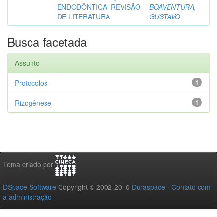
ENDODÔNTICA: REVISÃO
BOAVENTURA,
DE LITERATURA
GUSTAVO
Busca facetada
Assunto
Protocolos
1
Rizogênese
1
Tema criado por
DSpace Software
Copyright © 2002-2010
Duraspace
-
Contato com
a administração