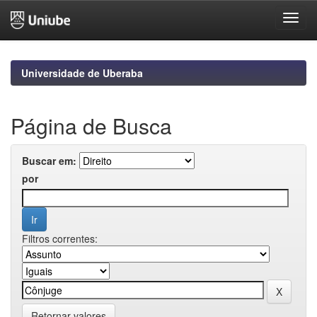
Skip
navigation
Universidade de Uberaba
Página de Busca
Buscar em:
por
Filtros correntes:
Retornar valores