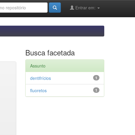
Entrar em:
Busca facetada
Assunto
dentifrícios
1
fluoretos
1