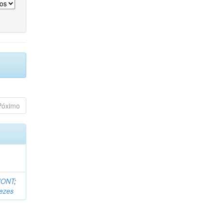
Póximo
MONT
;
nezes