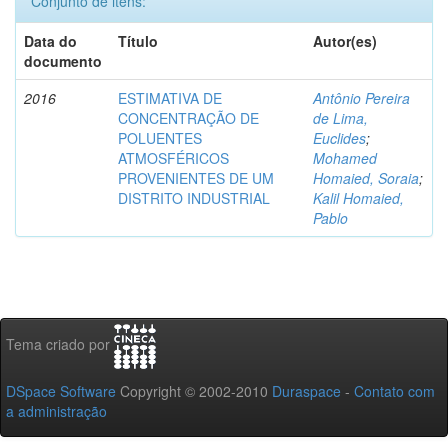
Conjunto de itens:
Data do
Título
Autor(es)
documento
2016
ESTIMATIVA DE
Antônio Pereira
CONCENTRAÇÃO DE
de Lima,
POLUENTES
Euclides
;
ATMOSFÉRICOS
Mohamed
PROVENIENTES DE UM
Homaied, Soraia
;
DISTRITO INDUSTRIAL
Kalil Homaied,
Pablo
Tema criado por
DSpace Software
Copyright © 2002-2010
Duraspace
-
Contato com
a administração