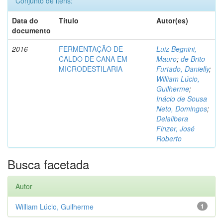
Conjunto de itens:
Data do
Título
Autor(es)
documento
2016
FERMENTAÇÃO DE
Luiz Begnini,
CALDO DE CANA EM
Mauro
;
de Brito
MICRODESTILARIA
Furtado, Danielly
;
William Lúcio,
Guilherme
;
Inácio de Sousa
Neto, Domingos
;
Delalibera
Finzer, José
Roberto
Busca facetada
Autor
William Lúcio, Guilherme
1