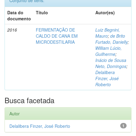
Conjunto de itens:
Data do
Título
Autor(es)
documento
2016
FERMENTAÇÃO DE
Luiz Begnini,
CALDO DE CANA EM
Mauro
;
de Brito
MICRODESTILARIA
Furtado, Danielly
;
William Lúcio,
Guilherme
;
Inácio de Sousa
Neto, Domingos
;
Delalibera
Finzer, José
Roberto
Busca facetada
Autor
Delalibera Finzer, José Roberto
1