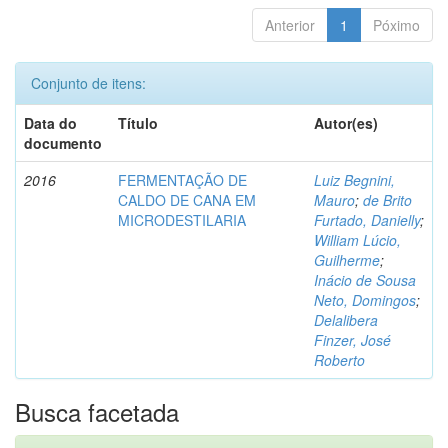
Anterior
1
Póximo
Conjunto de itens:
Data do
Título
Autor(es)
documento
2016
FERMENTAÇÃO DE
Luiz Begnini,
CALDO DE CANA EM
Mauro
;
de Brito
MICRODESTILARIA
Furtado, Danielly
;
William Lúcio,
Guilherme
;
Inácio de Sousa
Neto, Domingos
;
Delalibera
Finzer, José
Roberto
Busca facetada