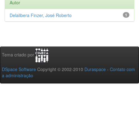
Autor
Delalibera Finzer, José Roberto
1
Tema criado por
DSpace Software
Copyright © 2002-2010
Duraspace
-
Contato com
a administração