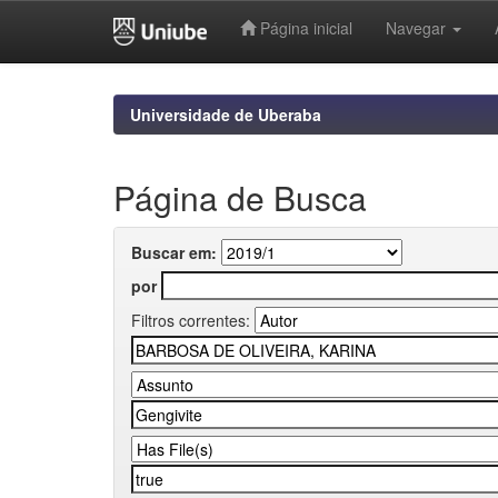
Página inicial
Navegar
Skip
navigation
Universidade de Uberaba
Página de Busca
Buscar em:
por
Filtros correntes: