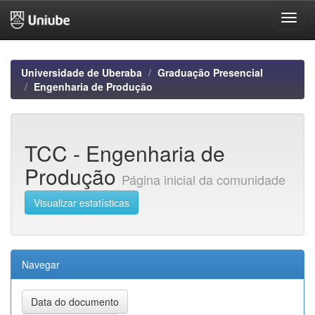
Skip
navigation
Universidade de Uberaba
Graduação Presencial
Engenharia de Produção
TCC - Engenharia de
Produção
Página inicial da comunidade
Visualizar estatísticas
Navegar