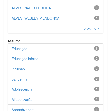
ALVES, NADIR PEREIRA
1
ALVES, WESLEY MENDONÇA
1
próximo >
Assunto
Educação
6
Educação básica
2
Inclusão
2
pandemia
2
Adolescência
1
Alfabetização
1
Aprendizagem
1