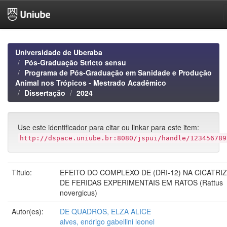
Skip
navigation
Universidade de Uberaba
Pós-Graduação Stricto sensu
Programa de Pós-Graduação em Sanidade e Produção
Animal nos Trópicos - Mestrado Acadêmico
Dissertação
2024
Use este identificador para citar ou linkar para este item:
http://dspace.uniube.br:8080/jspui/handle/123456789
Título:
EFEITO DO COMPLEXO DE (DRI-12) NA CICATRI
DE FERIDAS EXPERIMENTAIS EM RATOS (Rattus
novergicus)
Autor(es):
DE QUADROS, ELZA ALICE
alves, endrigo gabellini leonel