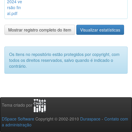
2024 ve
rsão fin
al.pdf
Mostrar registro completo do item
Visualizar estatísticas
Os itens no repositório estão protegidos por copyright, com
todos os direitos reservados, salvo quando é indicado o
contrário.
Tema criado por
DSpace Software
Copyright © 2002-2010
Duraspace
-
Contato com
a administração