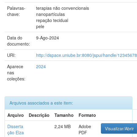
Palavras-
terapias não convencionais
chave:
nanopartículas
repação tecidual
pele
Data do
9-Ago-2024
documento:
URI:
http://dspace.uniube.br:8080/jspui/handle/1234567
Aparece
2024
nas
coleções:
Arquivos associados a este item:
Arquivo
Descrição
Tamanho
Formato
Disserta
2,24 MB
Adobe
Visualizar/Abrir
ção Elza
PDF