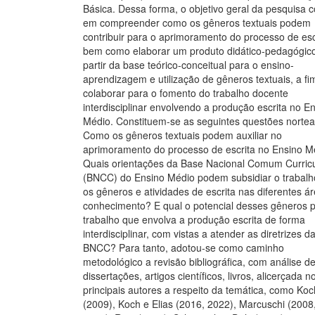
Básica. Dessa forma, o objetivo geral da pesquisa c
em compreender como os gêneros textuais podem
contribuir para o aprimoramento do processo de esc
bem como elaborar um produto didático-pedagógic
partir da base teórico-conceitual para o ensino-
aprendizagem e utilização de gêneros textuais, a fi
colaborar para o fomento do trabalho docente
interdisciplinar envolvendo a produção escrita no E
Médio. Constituem-se as seguintes questões nortea
Como os gêneros textuais podem auxiliar no
aprimoramento do processo de escrita no Ensino M
Quais orientações da Base Nacional Comum Curricu
(BNCC) do Ensino Médio podem subsidiar o trabal
os gêneros e atividades de escrita nas diferentes á
conhecimento? E qual o potencial desses gêneros 
trabalho que envolva a produção escrita de forma
interdisciplinar, com vistas a atender as diretrizes d
BNCC? Para tanto, adotou-se como caminho
metodológico a revisão bibliográfica, com análise de
dissertações, artigos científicos, livros, alicerçada n
principais autores a respeito da temática, como Koc
(2009), Koch e Elias (2016, 2022), Marcuschi (2008