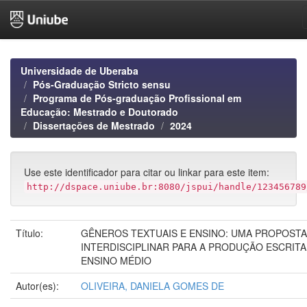
Skip
navigation
Universidade de Uberaba
Pós-Graduação Stricto sensu
Programa de Pós-graduação Profissional em
Educação: Mestrado e Doutorado
Dissertações de Mestrado
2024
Use este identificador para citar ou linkar para este item:
http://dspace.uniube.br:8080/jspui/handle/123456789
Título:
GÊNEROS TEXTUAIS E ENSINO: UMA PROPOSTA
INTERDISCIPLINAR PARA A PRODUÇÃO ESCRITA
ENSINO MÉDIO
Autor(es):
OLIVEIRA, DANIELA GOMES DE