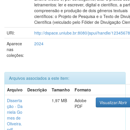
letramentos: ler e escrever, digital e científico, a par
compreensão e produção de dois gêneros textuais
científicos: o Projeto de Pesquisa e o Texto de Divu
Científica (veiculado pelo Fôlder de Divulgação Cient
URI:
http://dspace.uniube.br:8080/jspui/handle/1234567
Aparece
2024
nas
coleções:
Arquivos associados a este item:
Arquivo
Descrição
Tamanho
Formato
Disserta
1,97 MB
Adobe
Visualizar/Abrir
ção - Da
PDF
niela Go
mes de
Oliveira.
pdf