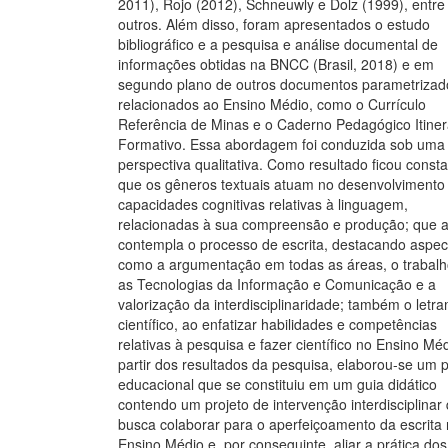
2011), Rojo (2012), Schneuwly e Dolz (1999), entre
outros. Além disso, foram apresentados o estudo
bibliográfico e a pesquisa e análise documental de
informações obtidas na BNCC (Brasil, 2018) e em
segundo plano de outros documentos parametrizad
relacionados ao Ensino Médio, como o Currículo
Referência de Minas e o Caderno Pedagógico Itiner
Formativo. Essa abordagem foi conduzida sob uma
perspectiva qualitativa. Como resultado ficou const
que os gêneros textuais atuam no desenvolvimento
capacidades cognitivas relativas à linguagem,
relacionadas à sua compreensão e produção; que
contempla o processo de escrita, destacando aspec
como a argumentação em todas as áreas, o trabal
as Tecnologias da Informação e Comunicação e a
valorização da interdisciplinaridade; também o letr
científico, ao enfatizar habilidades e competências
relativas à pesquisa e fazer científico no Ensino Méd
partir dos resultados da pesquisa, elaborou-se um 
educacional que se constituiu em um guia didático
contendo um projeto de intervenção interdisciplinar
busca colaborar para o aperfeiçoamento da escrita
Ensino Médio e, por conseguinte, aliar a prática dos