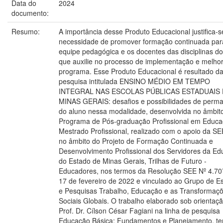
Data do
2024
documento:
Resumo:
A importância desse Produto Educacional justifica-s
necessidade de promover formação continuada par
equipe pedagógica e os docentes das disciplinas d
que auxilie no processo de implementação e melhor
programa. Esse Produto Educacional é resultado d
pesquisa intitulada ENSINO MÉDIO EM TEMPO
INTEGRAL NAS ESCOLAS PÚBLICAS ESTADUAIS
MINAS GERAIS: desafios e possibilidades de perm
do aluno nessa modalidade, desenvolvida no âmbit
Programa de Pós-graduação Profissional em Educa
Mestrado Profissional, realizado com o apoio da S
no âmbito do Projeto de Formação Continuada e
Desenvolvimento Profissional dos Servidores da E
do Estado de Minas Gerais, Trilhas de Futuro -
Educadores, nos termos da Resolução SEE Nº 4.70
17 de fevereiro de 2022 e vinculado ao Grupo de E
e Pesquisas Trabalho, Educação e as Transformaç
Sociais Globais. O trabalho elaborado sob orientaç
Prof. Dr. Cílson César Fagiani na linha de pesquisa
Educação Básica: Fundamentos e Planejamento, t