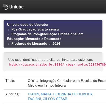
Skip
navigation
Universidade de Uberaba
Pós-Graduação Stricto sensu
Programa de Pós-graduação Profissional em
Educação: Mestrado e Doutorado
Produtos de Mestrado
2024
Use este identificador para citar ou linkar para este item:
http://dspace.uniube.br:8080/jspui/handle/123456789
Título:
Oficina: Integração Curricular para Escolas de Ensi
Médio em Tempo Integral
Autor(es):
DIANIN, MARIA TEREZINHA DE OLIVEIRA
FAGIANI, CÍLSON CÉSAR