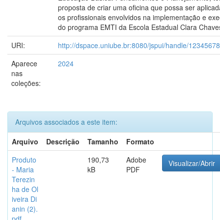
proposta de criar uma oficina que possa ser aplica
os profissionais envolvidos na implementação e ex
do programa EMTI da Escola Estadual Clara Chave
URI:
http://dspace.uniube.br:8080/jspui/handle/1234567
Aparece
2024
nas
coleções:
Arquivos associados a este item:
Arquivo
Descrição
Tamanho
Formato
Produto
190,73
Adobe
Visualizar/Abrir
- Maria
kB
PDF
Terezin
ha de Ol
iveira Di
anin (2).
pdf