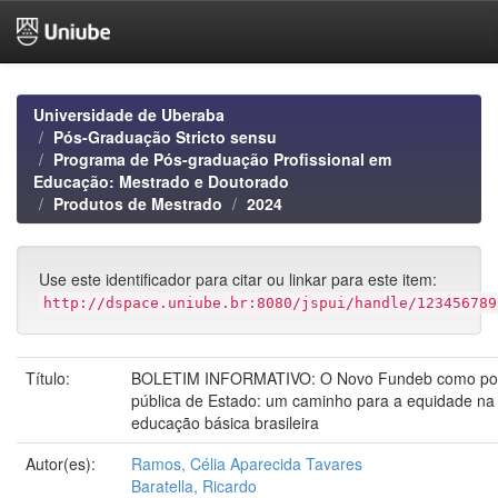
Skip
navigation
Universidade de Uberaba
Pós-Graduação Stricto sensu
Programa de Pós-graduação Profissional em
Educação: Mestrado e Doutorado
Produtos de Mestrado
2024
Use este identificador para citar ou linkar para este item:
http://dspace.uniube.br:8080/jspui/handle/123456789
Título:
BOLETIM INFORMATIVO: O Novo Fundeb como polí
pública de Estado: um caminho para a equidade na
educação básica brasileira
Autor(es):
Ramos, Célia Aparecida Tavares
Baratella, Ricardo