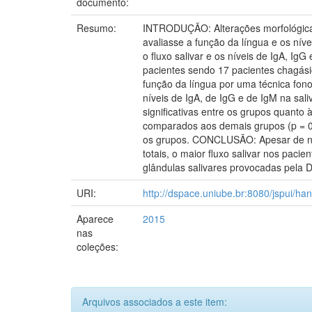
documento:
Resumo:
INTRODUÇÃO: Alterações morfológicas
avaliasse a função da língua e os nív
o fluxo salivar e os níveis de IgA, 
pacientes sendo 17 pacientes chagás
função da língua por uma técnica fono
níveis de IgA, de IgG e de IgM na sa
significativas entre os grupos quant
comparados aos demais grupos (p = 0.
os grupos. CONCLUSÃO: Apesar de não 
totais, o maior fluxo salivar nos pac
glândulas salivares provocadas pela D
URI:
http://dspace.uniube.br:8080/jspui/h
Aparece
2015
nas
coleções:
Arquivos associados a este item: