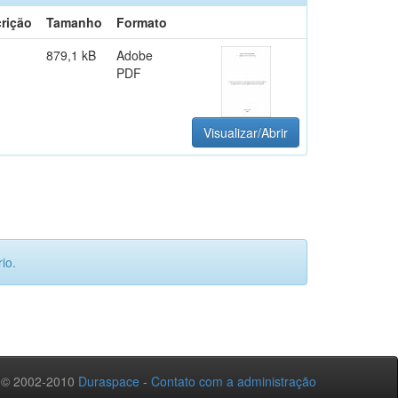
rição
Tamanho
Formato
879,1 kB
Adobe
PDF
Visualizar/Abrir
io.
 © 2002-2010
Duraspace
-
Contato com a administração