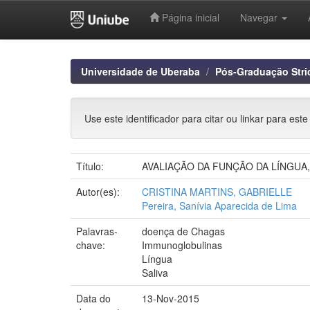
Página inicial
Navegar
Skip
navigation
Universidade de Uberaba
Pós-Graduação Stri
Use este identificador para citar ou linkar para este
Título:
AVALIAÇÃO DA FUNÇÃO DA LÍNGUA, 
Autor(es):
CRISTINA MARTINS, GABRIELLE
Pereira, Sanívia Aparecida de Lima
Palavras-
doença de Chagas
chave:
Immunoglobulinas
Língua
Saliva
Data do
13-Nov-2015