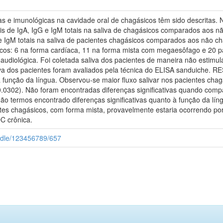
 e imunológicas na cavidade oral de chagásicos têm sido descritas
eis de IgA, IgG e IgM totais na saliva de chagásicos comparados aos n
IgG e IgM totais na saliva de pacientes chagásicos comparados aos n
icos: 6 na forma cardíaca, 11 na forma mista com megaesôfago e 20 p
audiológica. Foi coletada saliva dos pacientes de maneira não estimula
liva dos pacientes foram avaliados pela técnica do ELISA sanduiche.
o à função da língua. Observou-se maior fluxo salivar nos pacientes 
0302). Não foram encontradas diferenças significativas quando compar
termos encontrado diferenças significativas quanto à função da língu
ientes chagásicos, com forma mista, provavelmente estaria ocorrendo po
C crônica.
andle/123456789/657