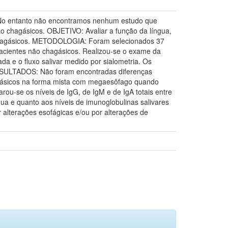
. No entanto não encontramos nenhum estudo que
ão chagásicos. OBJETIVO: Avaliar a função da língua,
ão chagásicos. METODOLOGIA: Foram selecionados 37
acientes não chagásicos. Realizou-se o exame da
da e o fluxo salivar medido por sialometria. Os
 RESULTADOS: Não foram encontradas diferenças
chagásicos na forma mista com megaesôfago quando
ou-se os níveis de IgG, de IgM e de IgA totais entre
a e quanto aos níveis de imunoglobulinas salivares
r alterações esofágicas e/ou por alterações de