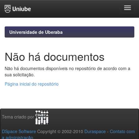
Skip
navigation
Universidade de Uberaba
Não há documentos
Não há documentos disponíveis no repositório de acordo com a
sua solicitação.
Página inicial do repositório
Tema criado por
DSpace Software
Copyright © 2002-2010
Duraspace
-
Contato com
a administração