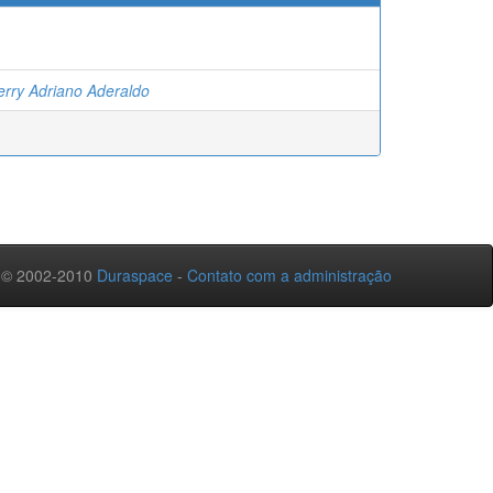
erry Adriano Aderaldo
 © 2002-2010
Duraspace
-
Contato com a administração