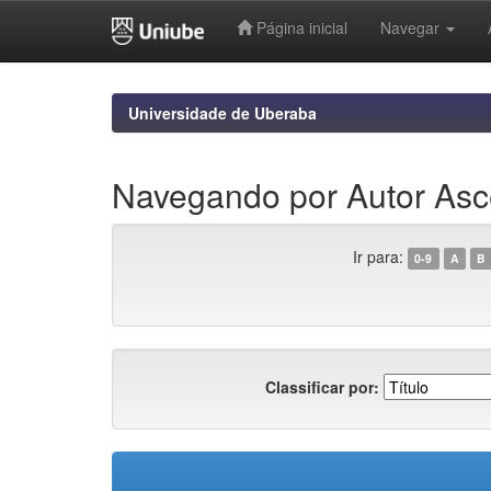
Página inicial
Navegar
Skip
navigation
Universidade de Uberaba
Navegando por Autor Asc
Ir para:
0-9
A
B
Classificar por: