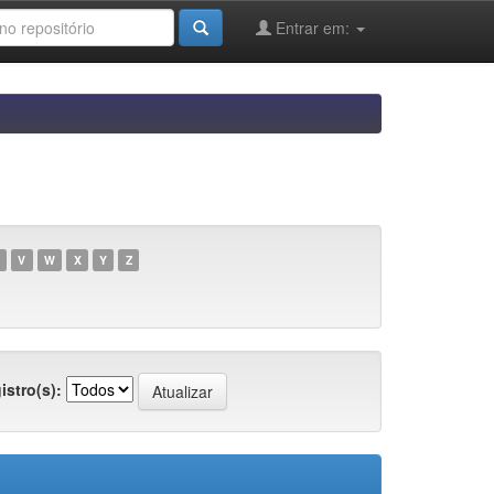
Entrar em:
V
W
X
Y
Z
istro(s):