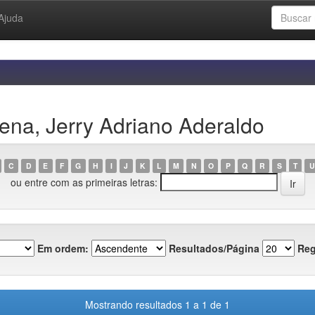
Ajuda
ena, Jerry Adriano Aderaldo
C
D
E
F
G
H
I
J
K
L
M
N
O
P
Q
R
S
T
U
ou entre com as primeiras letras:
Em ordem:
Resultados/Página
Reg
Mostrando resultados 1 a 1 de 1