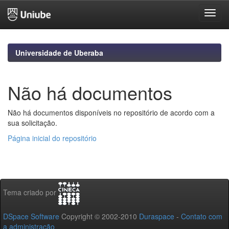
Skip
navigation
Universidade de Uberaba
Não há documentos
Não há documentos disponíveis no repositório de acordo com a
sua solicitação.
Página inicial do repositório
Tema criado por
DSpace Software
Copyright © 2002-2010
Duraspace
-
Contato com
a administração